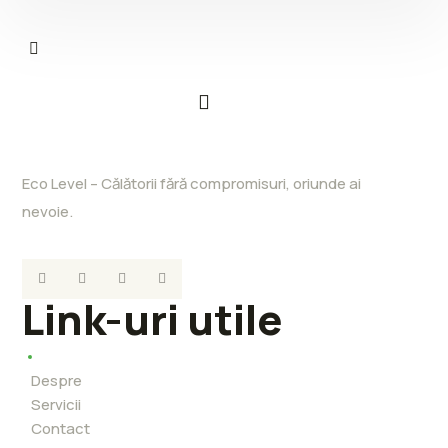
Eco Level – Călătorii fără compromisuri, oriunde ai
nevoie.
Link-uri utile
Despre
Servicii
Contact