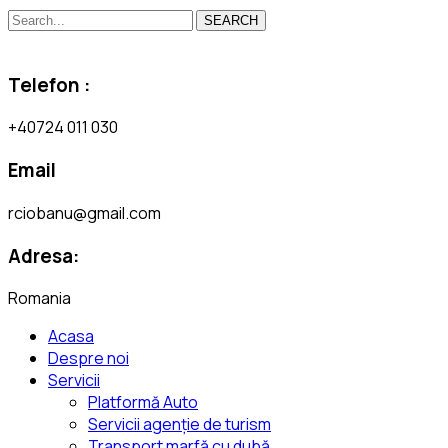
SEARCH
Telefon :
+40724 011 030
Email
rciobanu@gmail.com
Adresa:
Romania
Acasa
Despre noi
Servicii
Platformă Auto
Servicii agenție de turism
Transport marfă cu dubă