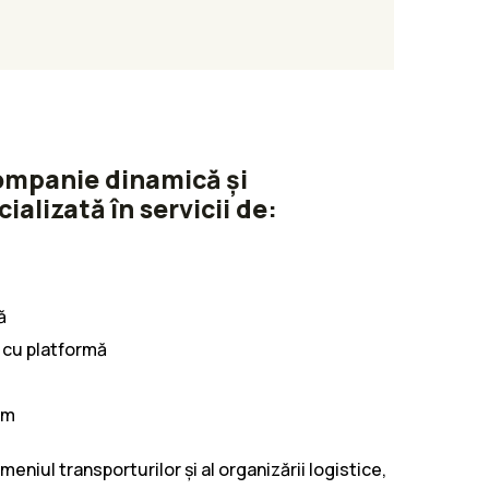
companie dinamică și
ializată în servicii de:
ă
 cu platformă
sm
eniul transporturilor și al organizării logistice,