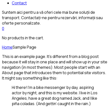
Contact
Suntem aici pentru a vă oferi cele mai bune soluții de
transport. Contactați-ne pentru rezervări, informații sau
oferte personalizate.
0
No products in the cart.
Home
Sample Page
This is an example page. It’s different from a blog post
because it will stay in one place and will show up in your site
navigation (in most themes). Most people start with an
About page that introduces them to potential site visitors.
It might say something like this:
Hi there! I’m a bike messenger by day, aspiring
actor by night, and this is my website. I live in Los
Angeles, have a great dog named Jack, and I like
piña coladas. (And gettin’ caught in the rain.)