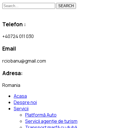
SEARCH
Telefon :
+40724 011 030
Email
rciobanu@gmail.com
Adresa:
Romania
Acasa
Despre noi
Servicii
Platformă Auto
Servicii agenție de turism
Transport marfă cu dubă